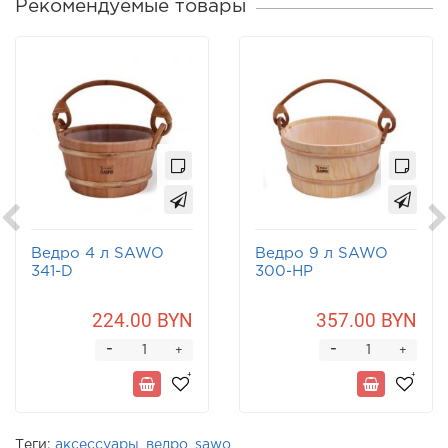
Рекомендуемые товары
Ведро 4 л SAWO
Ведро 9 л SAWO
341-D
300-НР
224.00 BYN
357.00 BYN
-
-
+
+
Теги:
аксессуары
,
ведро
,
sawo