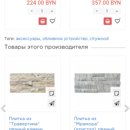
224.00 BYN
357.00 BYN
-
-
+
+
Теги:
аксессуары
,
обливное устройство
,
citywood
Товары этого производителя
Плитка из
Плитка из
"Травертина"
"Мрамора"
рваный камень
(кристал) рваный