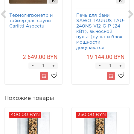
Термогигрометр и
Печь для бани
таймер для сауны
SAWO TAURUS TAU-
Cariitti Aspectu
240NS-V12-G-P (24
кВт), выносной
пульт (пульт и блок
мощности
докупаются
отдельно)
2 649.00 BYN
19 144.00 BYN
-
-
+
+
Похожие товары
400.00 BYN
350.00 BYN