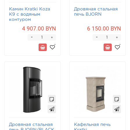
Камин Kratki Koza
Дровяная стальная
K9 с водяным
печь BJORN
контуром
4 907.00 BYN
6 150.00 BYN
-
-
+
+
Дровяная стальная
Кафельная печь
печь BJORN/BLACK
Kratki