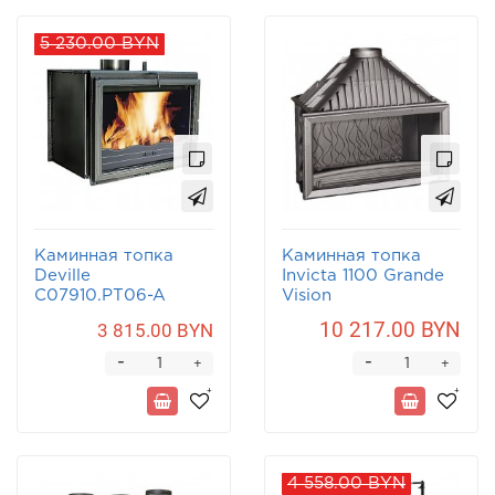
5 230.00 BYN
Каминная топка
Каминная топка
Deville
Invicta 1100 Grande
C07910.PT06-A
Vision
10 217.00 BYN
3 815.00 BYN
-
-
+
+
4 558.00 BYN