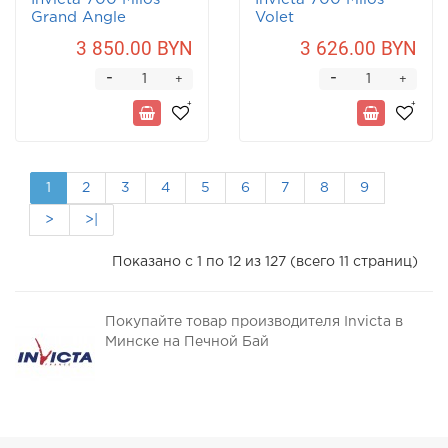
Grand Angle
Volet
3 850.00 BYN
3 626.00 BYN
-
-
+
+
1
2
3
4
5
6
7
8
9
>
>|
Показано с 1 по 12 из 127 (всего 11 страниц)
Покупайте товар производителя Invicta в
Минске на Печной Бай