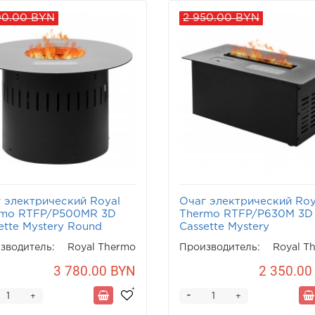
90.00 BYN
2 950.00 BYN
 электрический Royal
Очаг электрический Roy
rmo RTFP/P500MR 3D
Thermo RTFP/P630M 3D
ette Mystery Round
Cassette Mystery
зводитель:
Royal Thermo
Производитель:
Royal T
3 780.00 BYN
2 350.00
-
+
+