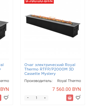
9 790.00 BYN
al
Очаг электрический Royal
D
Thermo RTFP/P2000M 3D
Cassette Mystery
hermo
Производитель:
Royal Thermo
 BYN
7 560.00 BYN
-
+