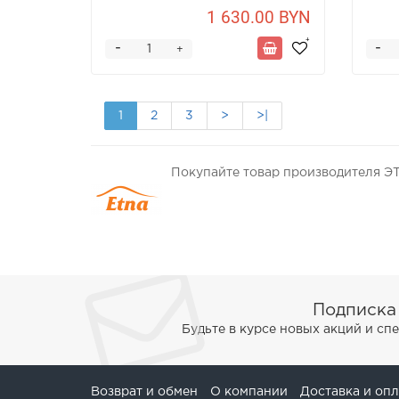
1 630.00 BYN
-
-
+
1
2
3
>
>|
Покупайте товар производителя Э
Подписка
Будьте в курсе новых акций и с
Возврат и обмен
О компании
Доставка и опл