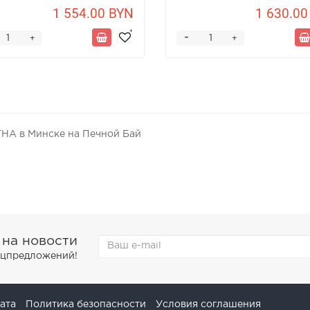
1 554.00 BYN
1 630.00
-
+
+
ТНА в Минске на Печной Бай
 на новости
пецпредложений!
ата
Политика безопасности
Условия соглашения