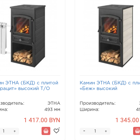
н ЭТНА (БКД) с плитой
Камин ЭТНА (БКД) с пл
рацит» высокий Т/О
«Беж» высокий
зводитель:
ЭТНА
Производитель:
на:
493 мм
Ширина:
4
1 417.00 BYN
1 345.00
-
+
+