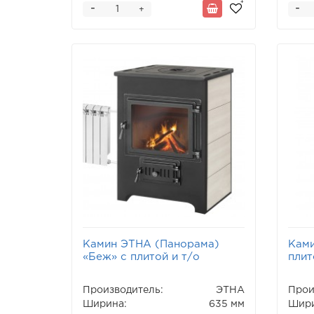
-
-
+
Камин ЭТНА (Панорама)
Ками
«Беж» с плитой и т/о
плит
Производитель:
ЭТНА
Прои
Ширина:
635 мм
Шири