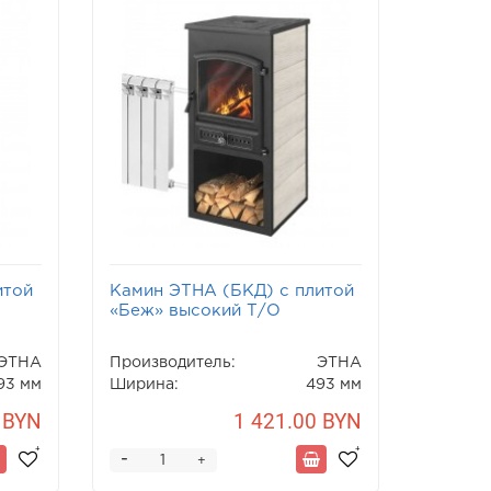
итой
Камин ЭТНА (БКД) с плитой
«Беж» высокий Т/О
ЭТНА
Производитель:
ЭТНА
93 мм
Ширина:
493 мм
 BYN
1 421.00 BYN
-
+