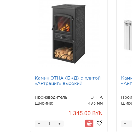
Камин ЭТНА (БКД) с плитой
Ками
«Антрацит» высокий
«Ант
Производитель:
ЭТНА
Прои
Ширина:
493 мм
Шири
1 345.00 BYN
-
-
+