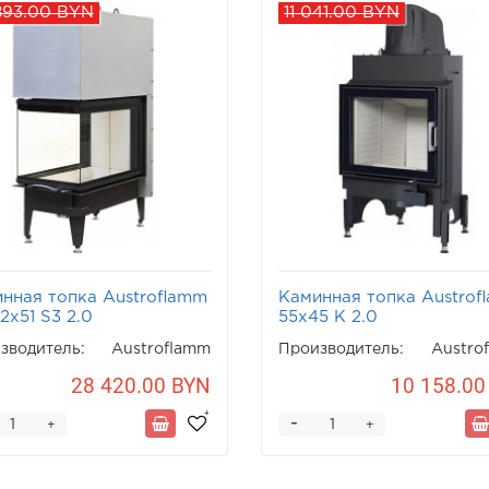
893.00 BYN
11 041.00 BYN
нная топка Austroflamm
Каминная топка Austrof
2x51 S3 2.0
55x45 K 2.0
зводитель:
Austroflamm
Производитель:
Austro
28 420.00 BYN
10 158.00
-
+
+