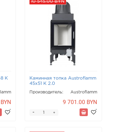
10 545.00 BYN
68 K
Каминная топка Austroflamm
45x51 K 2.0
flamm
Производитель:
Austroflamm
 BYN
9 701.00 BYN
-
+