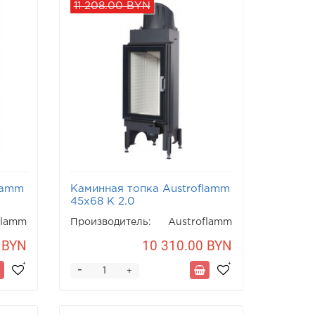
11 208.00 BYN
lamm
Каминная топка Austroflamm
45x68 K 2.0
flamm
Производитель:
Austroflamm
 BYN
10 310.00 BYN
-
+