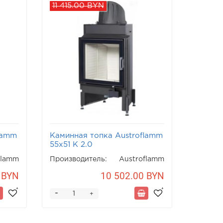
11 415.00 BYN
lamm
Каминная топка Austroflamm
55x51 K 2.0
flamm
Производитель:
Austroflamm
 BYN
10 502.00 BYN
-
+