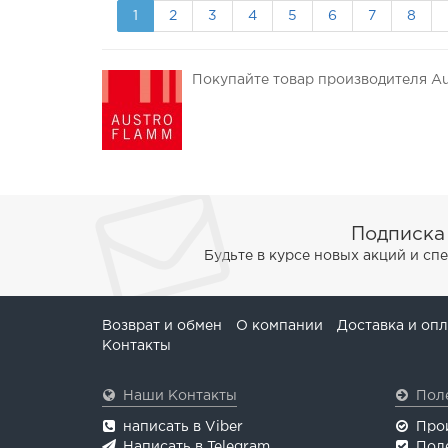
1
2
3
4
5
6
7
8
Покупайте товар производителя Au
Подписка
Будьте в курсе новых акций и с
Возврат и обмен
О компании
Доставка и опл
Контакты
Наши Контакты
Пол
написать в Viber
Про
Написать в Telegram
Пол