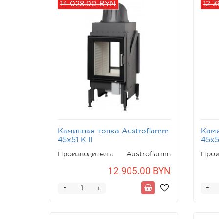
14 028.00 BYN
12 
Каминная топка Austroflamm
Ками
45x51 K II
45x5
Производитель:
Austroflamm
Прои
12 905.00 BYN
-
-
+