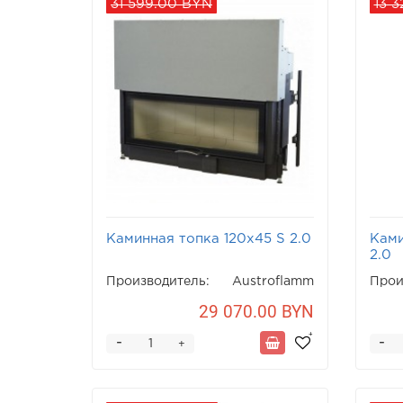
31 599.00 BYN
13 
Каминная топка 120x45 S 2.0
Ками
2.0
Производитель:
Austroflamm
Прои
29 070.00 BYN
-
-
+