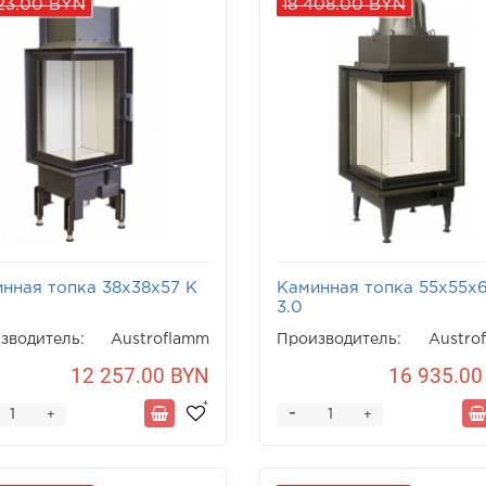
323.00 BYN
18 408.00 BYN
нная топка 38x38x57 K
Каминная топка 55x55x
3.0
зводитель:
Austroflamm
Производитель:
Austro
12 257.00 BYN
16 935.00
-
+
+