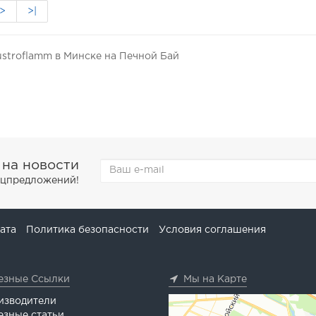
>
>|
stroflamm в Минске на Печной Бай
 на новости
пецпредложений!
ата
Политика безопасности
Условия соглашения
езные Ссылки
Мы на Карте
изводители
езные статьи