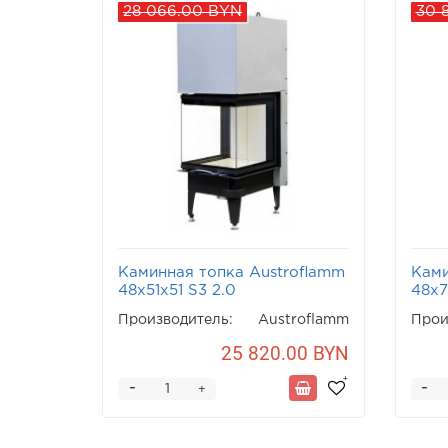
28 066.00 BYN
30 
Каминная топка Austroflamm
Ками
48x51x51 S3 2.0
48x7
Производитель:
Austroflamm
Прои
25 820.00 BYN
-
-
+