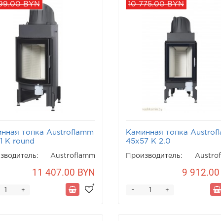
399.00 BYN
10 775.00 BYN
нная топка Austroflamm
Каминная топка Austrof
1 K round
45x57 K 2.0
зводитель:
Austroflamm
Производитель:
Austro
11 407.00 BYN
9 912.00
-
+
+