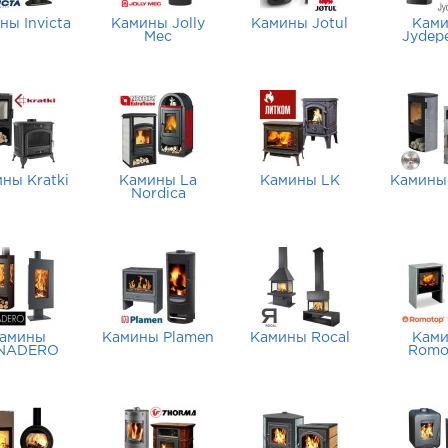
ны Invicta
Камины Jolly
Камины Jotul
Кам
Mec
Jydep
ны Kratki
Камины La
Камины LK
Камины
Nordica
амины
Камины Plamen
Камины Rocal
Кам
NADERO
Romo