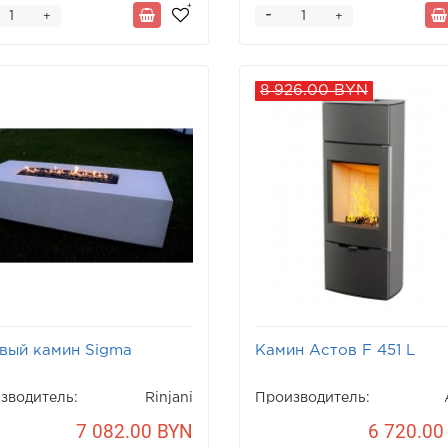
-
+
+
8 926.00 BYN
вый камин Sigma
Камин Астов F 451 L
зводитель:
Rinjani
Производитель:
7 082.00 BYN
6 720.00