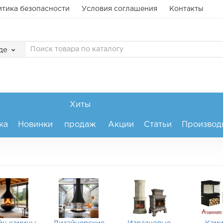
тика безопасности
Условия соглашения
Контакты
де
Хиты
ка
Новинки
продаж
Акции
Статьи
Производ