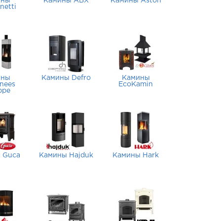
ины
Камины ABX
Камины Aston
netti
ины
Камины Defro
Камины
nees
EcoKamin
ppe
 Guca
Камины Hajduk
Камины Hark