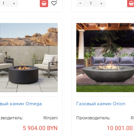
-
+
+
вый камин Omega
Газовый камин Orion
зводитель:
Rinjani
Производитель:
R
5 904.00 BYN
10 001.00