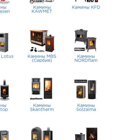
ины
Камины
Камины KFD
ejsen
KAWMET
 Lotus
Камины MBS
Камины
(Сербия)
NORDflam
ины
Камины
Камины
top
Skantherm
Solzaima