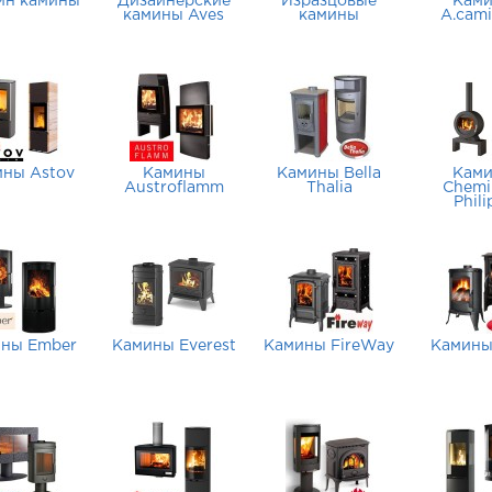
йн камины
Дизайнерские
Изразцовые
Кам
камины Aves
камины
A.cami
ины Astov
Камины
Камины Bella
Кам
Austroflamm
Thalia
Chemi
Phili
ны Ember
Камины Everest
Камины FireWay
Камины