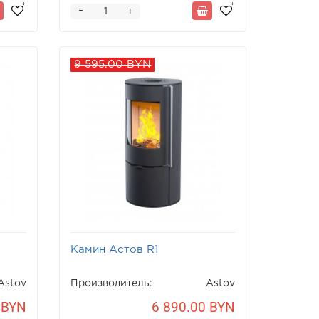
-
+
9 595.00 BYN
Камин Астов R1
Astov
Производитель:
Astov
 BYN
6 890.00 BYN