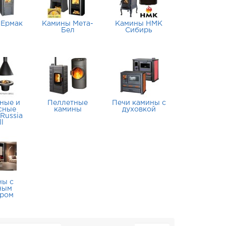
 Ермак
Камины Мета-
Камины НМК
Бел
Сибирь
ные и
Пеллетные
Печи камины с
сные
камины
духовкой
Russia
ll
ны с
ным
уром