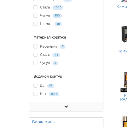
Ками
Сталь
1043
Чугун
350
Шамот
38
Материал корпуса
Керамика
5
Ками
Сталь
45
Чугун
8
Водяной контур
Да
41
Нет
1647
К
PA
Биокамины