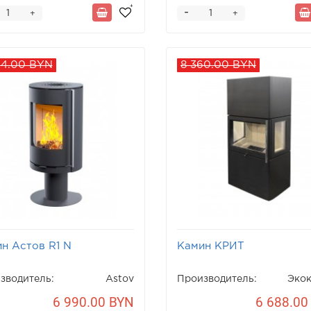
-
+
+
24.00 BYN
8 360.00 BYN
н Астов R1 N
Камин КРИТ
зводитель:
Astov
Производитель:
Эко
6 990.00 BYN
6 688.00