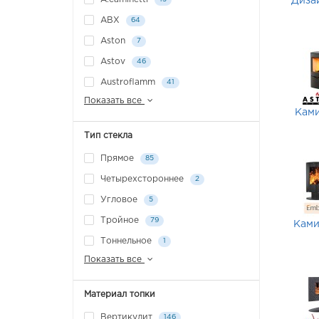
Диза
ABX
64
Aston
7
Astov
46
Austroflamm
41
Показать все
Кам
Тип стекла
Прямое
85
Четырехстороннее
2
Угловое
5
Тройное
79
Ками
Тоннельное
1
Показать все
Материал топки
Вертикулит
146