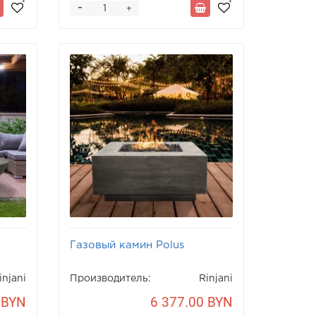
-
+
Газовый камин Polus
injani
Производитель:
Rinjani
 BYN
6 377.00 BYN