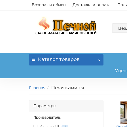
Возврат и обмен
Доставка и оплата
Поли
Вез
Каталог
товаров
Уцен
Печи камины
Главная
Параметры
Производитель
A.caminetti
15