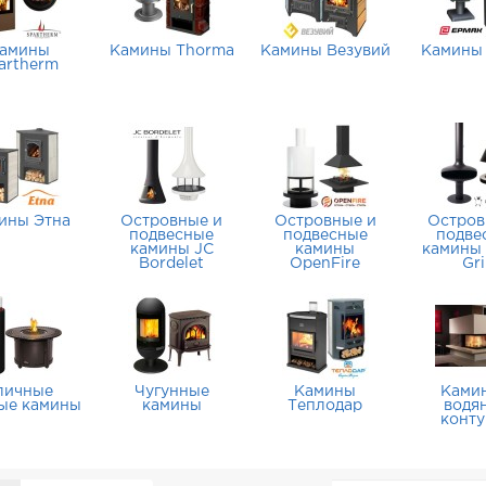
амины
Камины Thorma
Камины Везувий
Камины
artherm
ины Этна
Островные и
Островные и
Остров
подвесные
подвесные
подве
камины JC
камины
камины 
Bordelet
OpenFire
Gri
личные
Чугунные
Камины
Ками
вые камины
камины
Теплодар
водя
конт