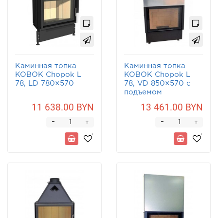
Каминная топка
Каминная топка
KOBOK Chopok L
KOBOK Chopok L
78, LD 780×570
78, VD 850×570 с
подъемом
11 638.00 BYN
13 461.00 BYN
-
-
+
+