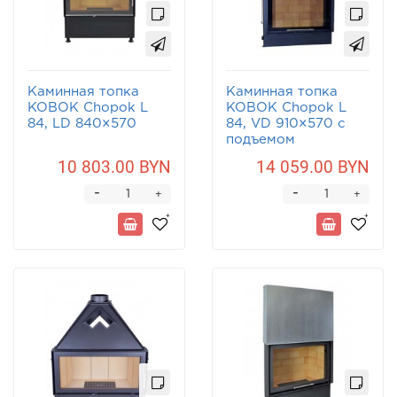
Каминная топка
Каминная топка
KOBOK Chopok L
KOBOK Chopok L
84, LD 840×570
84, VD 910×570 с
подъемом
10 803.00 BYN
14 059.00 BYN
-
-
+
+