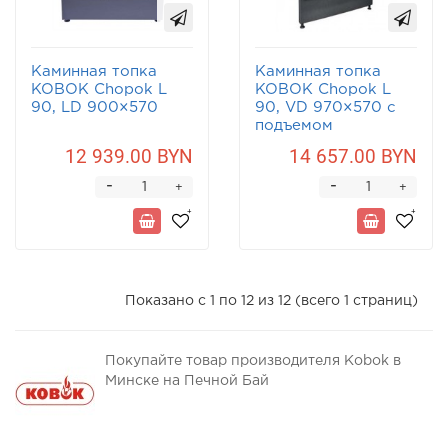
Каминная топка
Каминная топка
KOBOK Chopok L
KOBOK Chopok L
90, LD 900×570
90, VD 970×570 с
подъемом
12 939.00 BYN
14 657.00 BYN
-
-
+
+
Показано с 1 по 12 из 12 (всего 1 страниц)
Покупайте товар производителя Kobok в
Минске на Печной Бай