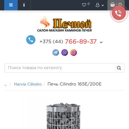
0
: 0
766-89-37
+375 (44)
Печь Cilindro 165E/200E
...
Harvia Cilindro