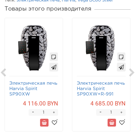
Теги:
электрическая печь
,
Harvia
,
Vega BC80 Steel
Товары этого производителя
Электрическая печь
Электрическая печь
Harvia Spirit
Harvia Spirit
SP90XW
SP90XW+R-991
4 116.00 BYN
4 685.00 BYN
-
-
+
+