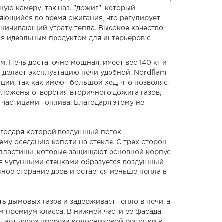
ую камеру, так наз. "дожиг", который
ляющийся во время сжигания, что регулирует
аничивающий утрату тепла. Высокое качество
тся идеальным продуктом для интерьеров с
. Печь достаточно мощная, имеет вес 140 кг и
 делает эксплуатацию печи удобной. Nordflam
ции, так как имеют большой ход, что позволяет
ложены отверстия вторичного дожига газов,
 частицами топлива. Благодаря этому не
лагодаря которой воздушный поток
ему оседанию копоти на стекле. С трех сторон
е пластины, которые защищают основной корпус
мя чугунными стенками образуется воздушный
лное сгорание дров и остается меньше пепла в
ь дымовых газов и задерживает тепло в печи, а
м премиум класса. В нижней части ее фасада
дает через прорези колосниковой решетки в