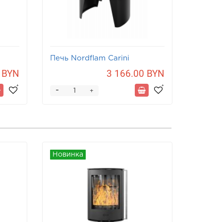
Печь Nordflam Carini
Печь N
 BYN
3 166.00 BYN
-
-
+
Новинка