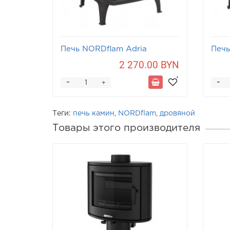
Печь NORDflam Adria
Печь
2 270.00 BYN
-
-
+
Теги:
печь камин
,
NORDflam
,
дровяной
Товары этого производителя