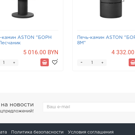
ь-камин ASTON "БОРН
Печь-камин ASTON "БО
Песчаник
8М"
5 016.00 BYN
4 332.00
-
+
+
 на новости
пецпредложений!
ата
Политика безопасности
Условия соглашения