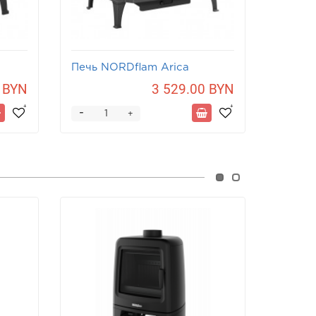
Печь NORDflam Arica
Печь 
PATIN
 BYN
3 529.00 BYN
-
-
+