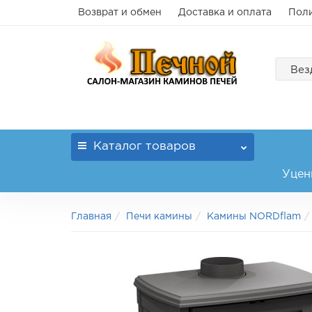
Возврат и обмен
Доставка и оплата
Поли
Вез
Каталог
товаров
Уцен
Главная
Печи камины
Камины NORDflam