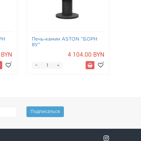
РН
Печь-камин ASTON "БОРН
8У"
 BYN
4 104.00 BYN
-
+
Подписаться