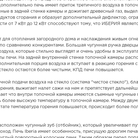
полнительно печь имеет приток третичного воздуха в топочн
нные в задней стенке камеры и дожигает древесный газ, выде
уктов сгорания и образует дополнительный дефлектор, огр
ти от 7 кВт до 12 кВт способствуют тому, что ИБЕРИЯ являе
т для отопления загородного дома и наслаждения живым огнем
 по сравнению конкурентами. Большая чугунная ручка дверцы
оздуха, которые стильно выглядят и очень удобны в эксплуата
ы печи. На задней внутренней стенке топочной камеры распо
полнительная порция воздуха и вступает в реакцию горения с
стекло остаются более чистыми, КПД печи повышается.
чной подачи воздуха на стекло (система "чистое стекло"), б
орения, выжигает налет сажи на нем и препятствует дальнейш
ачает что внутри топочной камеры имеются съемные чугунны
ть более высокую температуру в топочной камере. Между дву
льтате температура горения повышается, происходит более по
расположен чугунный зуб (отбойник), который увеличивает пут
ход. Печь Iberia имеет особенность, присущую дорогим печа
углый поворотный колосник печи. Таким образом пепел попа