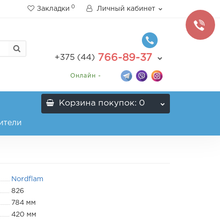
0
Закладки
Личный кабинет
766-89-37
+375 (44)
Онлайн -
Корзина
покупок
: 0
ители
Nordflam
826
784 мм
420 мм