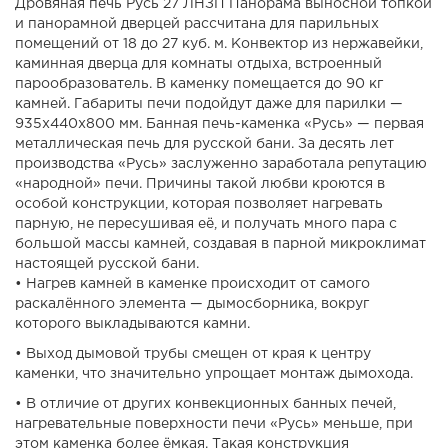
Дровяная печь Русь 27 ЛНЗП Панорама выносной топкой
и панорамной дверцей рассчитана для парильных
помещений от 18 до 27 куб. м. Конвектор из нержавейки,
каминная дверца для комнаты отдыха, встроенный
парообразователь. В каменку помещается до 90 кг
камней. Габариты печи подойдут даже для парилки —
935х440х800 мм. Банная печь-каменка «Русь» — первая
металлическая печь для русской бани. За десять лет
производства «Русь» заслуженно заработала репутацию
«народной» печи. Причины такой любви кроются в
особой конструкции, которая позволяет нагревать
парную, не пересушивая её, и получать много пара с
большой массы камней, создавая в парной микроклимат
настоящей русской бани.
• Нагрев камней в каменке происходит от самого
раскалённого элемента — дымосборника, вокруг
которого выкладываются камни.
• Выход дымовой трубы смещен от края к центру
каменки, что значительно упрощает монтаж дымохода.
• В отличие от других конвекционных банных печей,
нагревательные поверхности печи «Русь» меньше, при
этом каменка более ёмкая. Такая конструкция