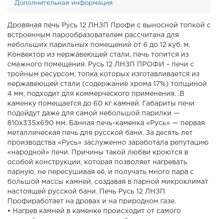
Дополнительная информация
Дровяная печь Русь 12 ЛНЗП Профи с выносной топкой с
встроенным парообразователем рассчитана для
небольших парильных помещений от 6 до 12 куб. м.
Конвектор из нержавеющей стали, печь топится из
смежного помещения. Русь 12 ЛНЗП ПРОФИ – печи с
тройным ресурсом, топка которых изготавливается из
нержавеющей стали (содержание хрома 17%) толщиной
4 мм, подходит для коммерческого применения. .В
каменку помещается до 60 кг камней. Габариты печи
подойдут даже для самой небольшой парилки —
810х335х690 мм. Банная печь-каменка «Русь» — первая
металлическая печь для русской бани. За десять лет
производства «Русь» заслуженно заработала репутацию
«народной» печи. Причины такой любви кроются в
особой конструкции, которая позволяет нагревать
парную, не пересушивая её, и получать много пара с
большой массы камней, создавая в парной микроклимат
настоящей русской бани. Печь Русь 12 ЛНЗП
Профиработает на дровах и на природном газе.
• Нагрев камней в каменке происходит от самого