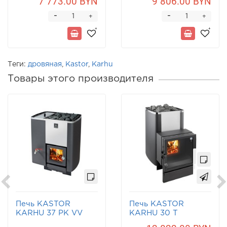
7 773.00 BYN
9 806.00 BYN
-
-
+
+
Теги:
дровяная
,
Kastor
,
Karhu
Товары этого производителя
Печь KASTOR
Печь KASTOR
KARHU 37 PK VV
KARHU 30 T