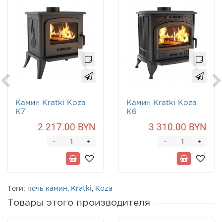
Камин Kratki Koza
Камин Kratki Koza
K7
K6
2 217.00 BYN
3 310.00 BYN
-
-
+
+
Теги:
печь камин
,
Kratki
,
Koza
Товары этого производителя