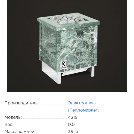
Производитель:
Электропечь
(Тепломаркет)
Модель:
4315
Вес:
0.0
Масса камней:
35 кг