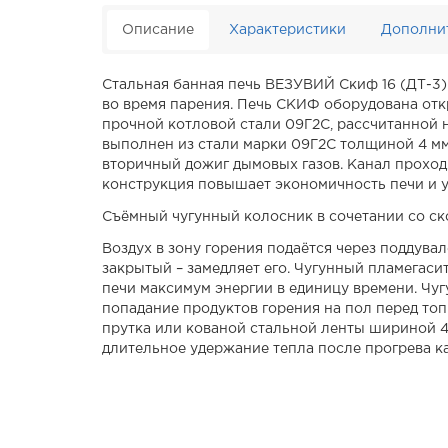
Описание
Характеристики
Дополни
Стальная банная печь ВЕЗУВИЙ Скиф 16 (ДТ-3)
во время парения. Печь СКИФ оборудована отк
прочной котловой стали 09Г2С, рассчитанной 
выполнен из стали марки 09Г2С толщиной 4 мм,
вторичный дожиг дымовых газов. Канал проходит
конструкция повышает экономичность печи и у
Съёмный чугунный колосник в сочетании со ско
Воздух в зону горения подаётся через поддува
закрытый – замедляет его. Чугунный пламегасит
печи максимум энергии в единицу времени. Чу
попадание продуктов горения на пол перед то
прутка или кованой стальной ленты шириной 4
длительное удержание тепла после прогрева к