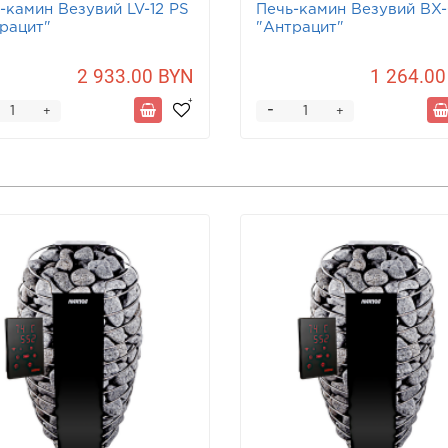
-камин Везувий LV-12 PS
Печь-камин Везувий BX
рацит"
"Антрацит"
2 933.00 BYN
1 264.00
-
+
+