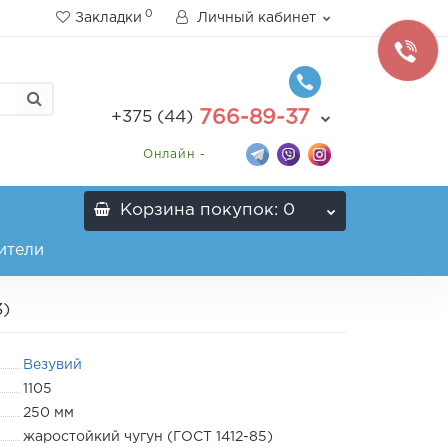
0
Закладки
Личный кабинет
766-89-37
+375 (44)
Онлайн -
Корзина
покупок
: 0
ители
3)
Везувий
1105
250 мм
жаростойкий чугун (ГОСТ 1412-85)