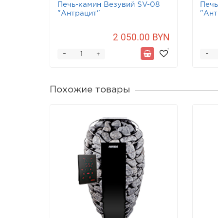
Печь-камин Везувий SV-08
Печь
"Антрацит"
"Ант
2 050.00 BYN
-
-
+
Похожие товары