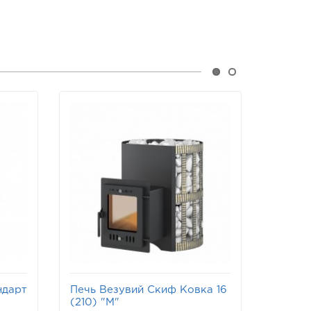
ндарт
Печь Везувий Скиф Ковка 16
Печь В
(210) "М"
Панор