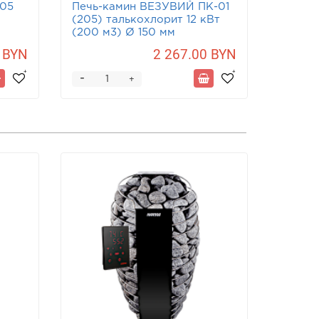
-05
Печь-камин ВЕЗУВИЙ ПК-01
Печь-
(205) талькохлорит 12 кВт
(205) 
(200 м3) Ø 150 мм
(200 м
 BYN
2 267.00 BYN
-
-
+