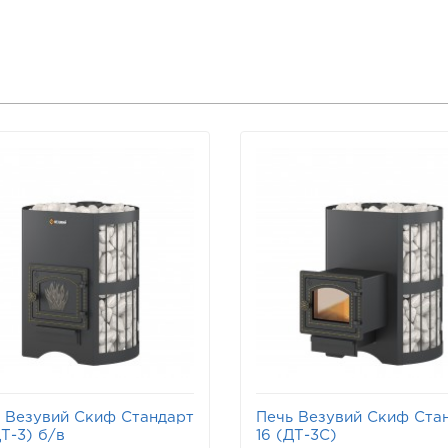
 Везувий Скиф Стандарт
Печь Везувий Скиф Ста
ДТ-3) б/в
16 (ДТ-3С)