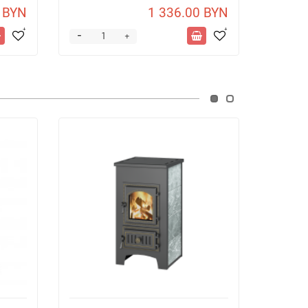
 BYN
1 336.00 BYN
-
-
+