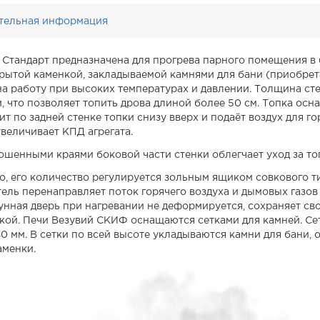
тельная информация
 Стандарт предназначена для прогрева парного помещения 
рытой каменкой, закладываемой камнями для бани (приобрета
на работу при высоких температурах и давлении. Толщина ст
 что позволяет топить дрова длиной более 50 см. Топка осн
 по задней стенке топки снизу вверх и подаёт воздух для го
величивает КПД агрегата.
шенными краями боковой части стенки облегчает уход за топ
ло, его количество регулируется зольным ящиком совкового т
ель перенаправляет поток горячего воздуха и дымовых газов к
гунная дверь при нагревании не деформируется, сохраняет с
пкой. Печи Везувий СКИФ оснащаются сетками для камней. Се
0 мм. В сетки по всей высоте укладываются камни для бани,
аменки.