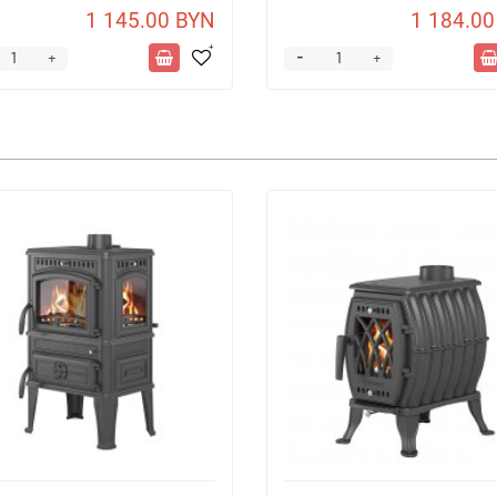
1 145.00 BYN
1 184.00
-
+
+