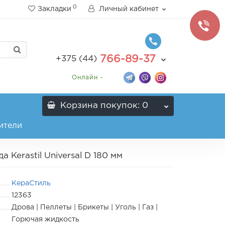
0
Закладки
Личный кабинет
766-89-37
+375 (44)
Онлайн -
Корзина
покупок
: 0
ители
Kerastil Universal D 180 мм
КераСтиль
12363
Дрова | Пеллеты | Брикеты | Уголь | Газ |
Горючая жидкость