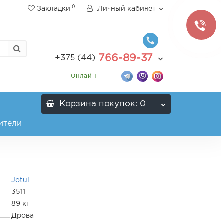
0
Закладки
Личный кабинет
766-89-37
+375 (44)
Онлайн -
Корзина
покупок
: 0
ители
Jotul
3511
89 кг
Дрова