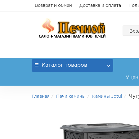
Возврат и обмен
Доставка и оплата
Поли
Вез
Каталог
товаров
Уцен
Чуг
Главная
Печи камины
Камины Jotul