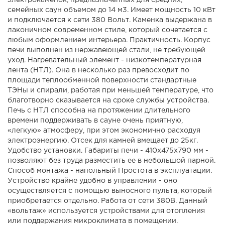
электрокаменок, предназначенных для средних,
семейных саун объемом до 14 м3. Имеет мощность 10 кВт
и подключается к сети 380 Вольт. Каменка выдержана в
лаконичном современном стиле, который сочетается с
любым оформлением интерьера. Практичность. Корпус
печи выполнен из нержавеющей стали, не требующей
уход. Нагревательный элемент - низкотемпературная
лента (НТЛ). Она в несколько раз превосходит по
площади теплообменной поверхности стандартные
ТЭНы и спирали, работая при меньшей температуре, что
благотворно сказывается на сроке службы устройства.
Печь с НТЛ способна на протяжении длительного
времени поддерживать в сауне очень приятную,
«легкую» атмосферу, при этом экономично расходуя
электроэнергию. Отсек для камней вмещает до 25кг.
Удобство установки. Габариты печи - 410x475x790 мм -
позволяют без труда разместить ее в небольшой парной.
Способ монтажа - напольный Простота в эксплуатации.
Устройство крайне удобно в управлении - оно
осуществляется с помощью выносного пульта, который
приобретается отдельно. Работа от сети 380В. Данный
«вольтаж» используется устройствами для отопления
или поддержания микроклимата в помещении.