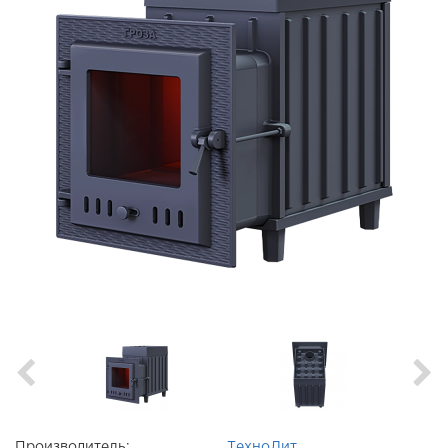
Производитель:
ТехноЛит