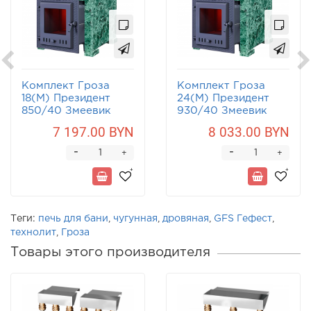
Комплект Гроза
Комплект Гроза
18(М) Президент
24(М) Президент
850/40 Змеевик
930/40 Змеевик
7 197.00 BYN
8 033.00 BYN
-
-
+
+
Теги:
печь для бани
,
чугунная
,
дровяная
,
GFS Гефест
,
технолит
,
Гроза
Товары этого производителя