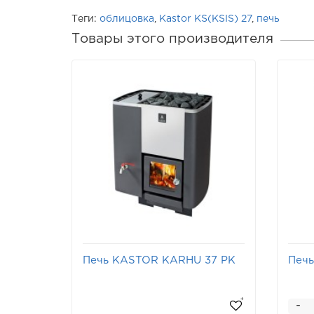
Теги:
облицовка
,
Kastor KS(KSIS) 27
,
печь
Товары этого производителя
Печь KASTOR KARHU 37 PK
Печ
VV
-