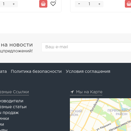
-
+
+
 на новости
пецпредложений!
ата
Политика безопасности
Условия соглашения
езные Ссылки
Мы на Карте
изводители
езные статьи
ы продаж
инки
ии
ывы