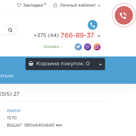
0
Закладки
Личный кабинет
766-89-37
+375 (44)
Онлайн -
Корзина
покупок
: 0
ители
SIS) 27
Kastor
1570
ВхШxГ: 980х640х640 мм