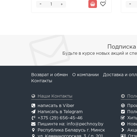
-
-
+
Подписка
Будьте в курсе новых акций и с
Возврат и обмен
О компании
Доставка и опл
Контакты
Наши Контакты
Пол
написать в Viber
Про
Написать в Telegram
Пол
+375 (29) 656-45-46
Хит
Пишинте на: info@pechnoy.by
Нов
Республика Беларусь г. Минск
Акц
ул. Каменногорская, 3 / п. 201
Отз