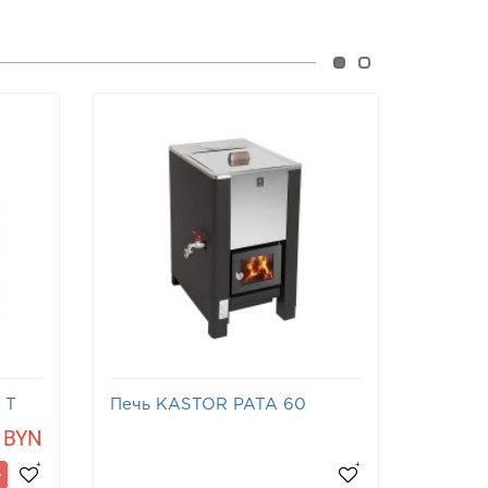
 T
Печь KASTOR PATA 60
Печь 
 BYN