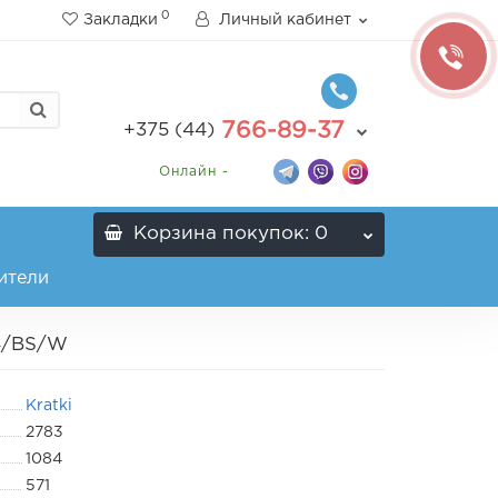
0
Закладки
Личный кабинет
766-89-37
+375 (44)
Онлайн -
Корзина
покупок
: 0
ители
24/BS/W
Kratki
2783
1084
571