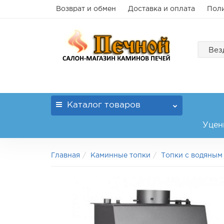
Возврат и обмен
Доставка и оплата
Поли
Вез
Каталог
товаров
Уцен
Главная
Каминные топки
Топки с водяным