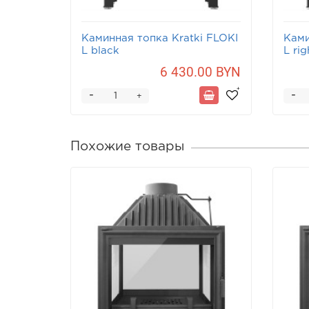
Каминная топка Kratki FLOKI
Ками
L black
L rig
6 430.00 BYN
-
-
+
Похожие товары