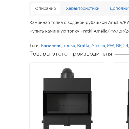
Описание
Характеристики
Дополни
Каминная топка с водяной рубашкой Amelia/PW
Купить каминную топку Kratki Amelia/PW/BP/2
Теги:
Каминная
,
топка
,
Kratki
,
Amelia
,
PW
,
BP
,
24
Товары этого производителя