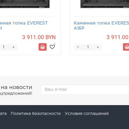
нная топка EVEREST
Каминная топка EVERE
Н
A16P
3 911.00 BYN
3 911.00
-
+
+
 на новости
пецпредложений!
ата
Политика безопасности
Условия соглашения