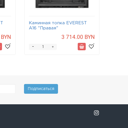
ST
Каминная топка EVEREST
A16 "Правая"
 BYN
3 714.00 BYN
-
+
Подписаться