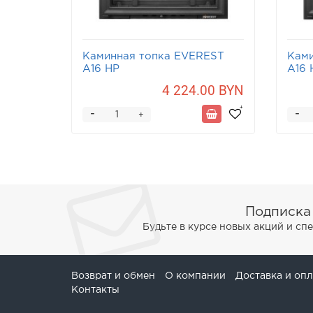
Каминная топка EVEREST
Ками
A16 НP
A16 
4 224.00 BYN
-
-
+
Подписка
Будьте в курсе новых акций и с
Возврат и обмен
О компании
Доставка и опл
Контакты