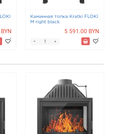
FLOKI
Каминная топка Kratki FLOKI
Каминн
M right black
M left 
 BYN
5 591.00 BYN
-
-
+