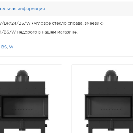
тельная информация
/BP/24/BS/W (угловое стекло справа, змеевик)
4/BS/W недорого в нашем магазине.
,
BS
,
W