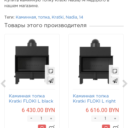
Купить каминную топку Kratki Nadia/14 недорого в
нашем магазине.
Теги:
Каминная
,
топка
,
Kratki
,
Nadia
,
14
Товары этого производителя
Каминная топка
Каминная топка
Kratki FLOKI L black
Kratki FLOKI L right
black
6 430.00 BYN
6 616.00 BYN
-
-
+
+