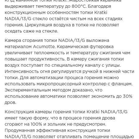
КПД каминной топки Kratki. Жаростойкая керамика
выдерживает температуру до 800°С. Благодаря
конструкционным особенностям топки Kratki
NADIA/13/G стекло остаётся чистым на всех стадиях
горения. Циркуляция воздуха в топке не позволяет
оседать саже на стекле.
Камера сгорания топки NADIA/13/G выложена
материалом Acumotte. Керамическая футеровка
увеличивает теплоемкость и температуру сжигания чем
повышает продуктивность. В камеру сжигания топки
воздух поступает по специальному каналу с улицы.
Интенсивность огня регулируется ручкой в нижней части
топки. Для автоматизации процеса горения можно
использовать микропроцесорный контролер с фланцем.
Эксперементальным методом доказано, что
использование автоматики позволяет экономить до 30%
дров.
Конструкция камеры горения топки Kratki NADIA/13/G
имеет такую форму, что в процесе горения дрова
сгорают на 100% и зольник не предусмотрен.
Продуманная эффективная конструкция топки
NADIA/13/G позволяет отапливать помещение площадью