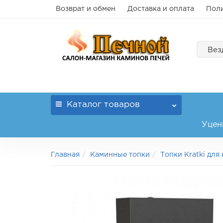
Возврат и обмен
Доставка и оплата
Поли
Вез
Каталог
товаров
Уцен
Главная
Каминные топки
Топки Kratki для