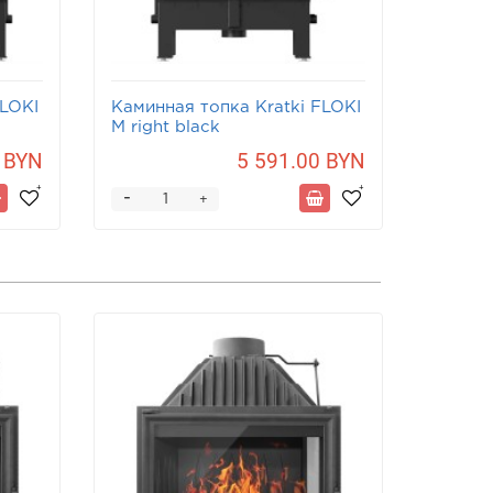
FLOKI
Каминная топка Kratki FLOKI
Каминн
M right black
M left 
 BYN
5 591.00 BYN
-
-
+