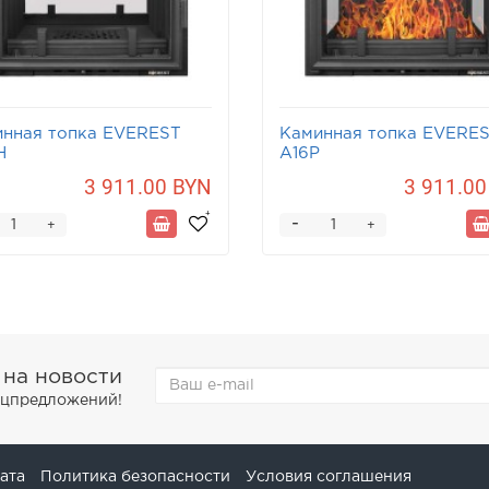
нная топка EVEREST
Каминная топка EVERE
Н
A16P
3 911.00 BYN
3 911.00
-
+
+
 на новости
пецпредложений!
ата
Политика безопасности
Условия соглашения