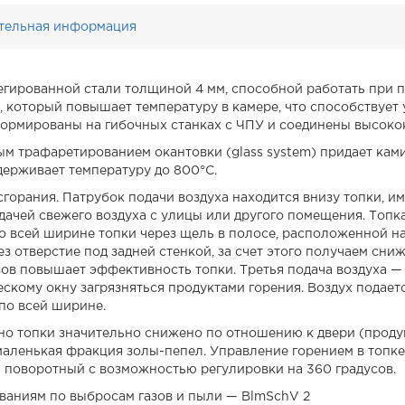
тельная информация
егированной стали толщиной 4 мм, способной работать при 
который повышает температуру в камере, что способствует
тформированы на гибочных станках с ЧПУ и соединены высок
 трафаретированием окантовки (glass system) придает кам
держивает температуру до 800°C.
сгорания. Патрубок подачи воздуха находится внизу топки, и
ачей свежего воздуха с улицы или другого помещения. Топка
о всей ширине топки через щель в полосе, расположенной на
ез отверстие под задней стенкой, за счет этого получаем сн
ов повышает эффективность топки. Третья подача воздуха — 
ческому окну загрязняться продуктами горения. Воздух пода
по всей ширине.
Дно топки значительно снижено по отношению к двери (проду
 маленькая фракция золы-пепел. Управление горением в топк
а поворотный с возможностью регулировки на 360 градусов.
ваниям по выбросам газов и пыли — BlmSchV 2