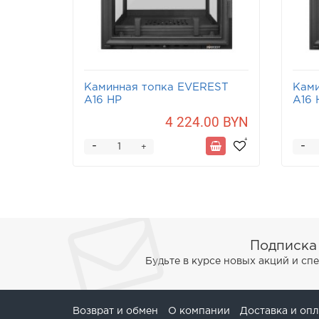
Каминная топка EVEREST
Ками
A16 НP
A16 
4 224.00 BYN
-
-
+
Подписка
Будьте в курсе новых акций и с
Возврат и обмен
О компании
Доставка и опл