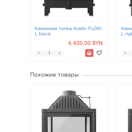
Каминная топка Kratki FLOKI
Ками
L black
L rig
6 430.00 BYN
-
-
+
Похожие товары