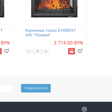
ST
Каминная топка EVEREST
A16 "Правая"
 BYN
3 714.00 BYN
-
+
Подписаться