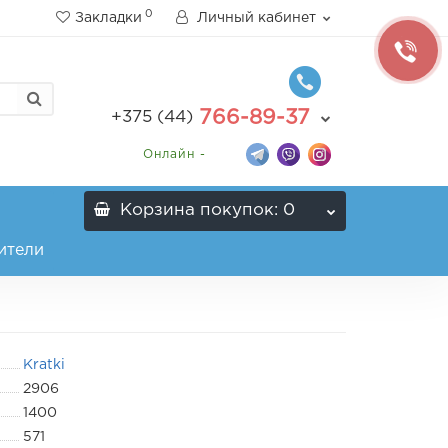
0
Закладки
Личный кабинет
766-89-37
+375 (44)
Онлайн -
Корзина
покупок
: 0
ители
Kratki
2906
1400
571