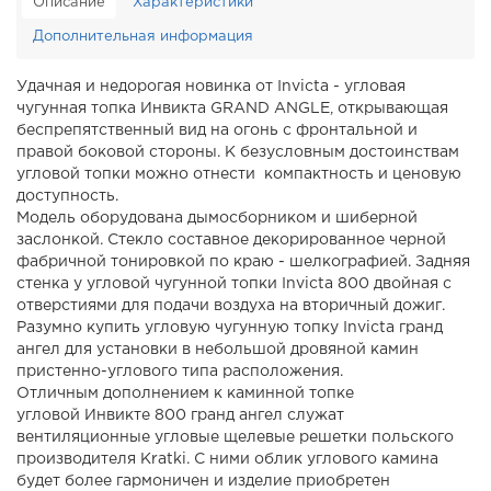
Описание
Характеристики
Дополнительная информация
Удачная и недорогая новинка от Invicta - угловая
чугунная топка Инвикта GRAND ANGLE, открывающая
беспрепятственный вид на огонь с фронтальной и
правой боковой стороны. К безусловным достоинствам
угловой топки можно отнести компактность и ценовую
доступность.
Модель оборудована дымосборником и шиберной
заслонкой. Стекло составное декорированное черной
фабричной тонировкой по краю - шелкографией. Задняя
стенка у угловой чугунной топки Invicta 800 двойная с
отверстиями для подачи воздуха на вторичный дожиг.
Разумно купить угловую чугунную топку Invicta гранд
ангел для установки в небольшой дровяной камин
пристенно-углового типа расположения.
Отличным дополнением к каминной топке
угловой Инвикте 800 гранд ангел служат
вентиляционные угловые щелевые решетки польского
производителя Kratki. С ними облик углового камина
будет более гармоничен и изделие приобретен