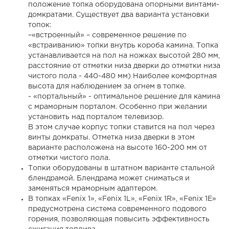
положение топка оборудована опорными винтами-
домкратами. Существует два варианта установки
топок:
–«встроенный» – современное решение по
«встраиванию» топки внутрь короба камина. Топка
устанавливается на пол на ножках высотой 280 мм,
расстояние от отметки низа дверки до отметки низа
чистого пола - 440-480 мм) Наиболее комфортная
высота для наблюдением за огнем в топке.
- «портальный» - оптимальное решение для камина
с мраморным порталом. Особенно при желании
установить над порталом телевизор.
В этом случае корпус топки ставится на пол через
винты домкраты. Отметка низа дверки в этом
варианте расположена на высоте 160-200 мм от
отметки чистого пола.
Топки оборудованы в штатном варианте стальной
блендрамой. Блендрама может сниматься и
заменяться мраморным адаптером.
В топках «Fenix 1», «Fenix 1L», «Fenix 1R», «Fenix 1E»
предусмотрена система современного подового
горения, позволяющая повысить эффективность