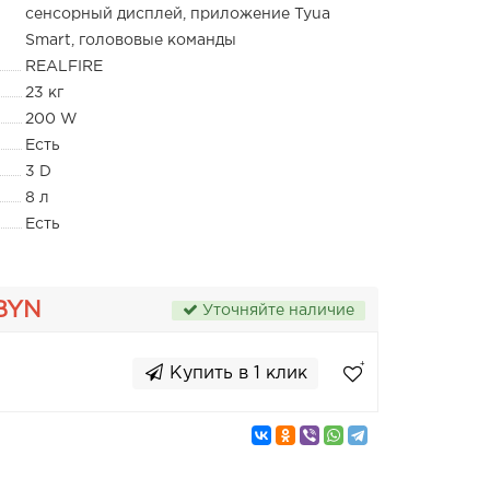
сенсорный дисплей, приложение Tyua
Smart, голововые команды
REALFIRE
23 кг
200 W
Есть
3 D
8 л
Есть
 BYN
Уточняйте наличие
Купить в 1 клик