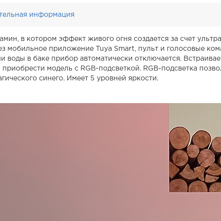
тельная информация
мин, в котором эффект живого огня создается за счет ультр
ез мобильное приложение Tuya Smart, пульт и голосовые ком
ии воды в баке прибор автоматически отключается. Встраива
ь приобрести модель с RGB-подсветкой. RGB-подсветка позво
гического синего. Имеет 5 уровней яркости.