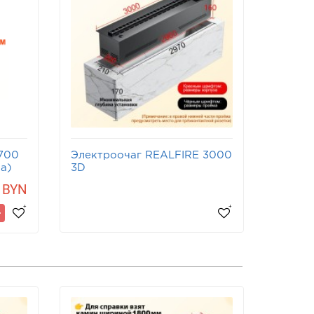
700
Электроочаг REALFIRE 3000
Элект
а)
3D
3D
 BYN
-