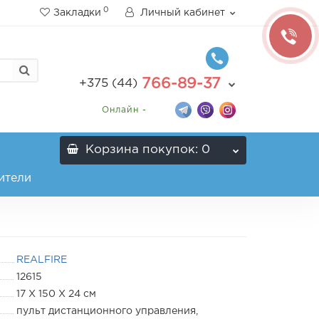
0
Закладки
Личный кабинет
766-89-37
+375 (44)
Онлайн -
Корзина
покупок
: 0
ители
REALFIRE
12615
17 Х 150 Х 24 см
пульт дистанционного управления,